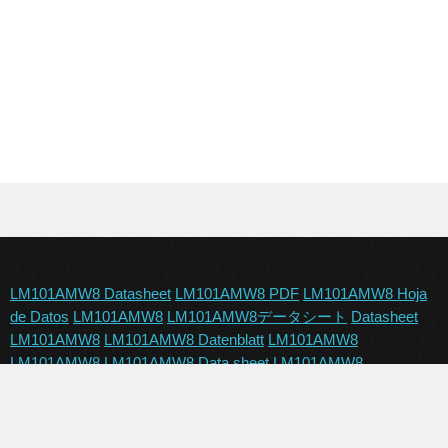
LM101AMW8 Datasheet
LM101AMW8 PDF
LM101AMW8 Hoja
de Datos
LM101AMW8
LM101AMW8データシート
Datasheet
LM101AMW8
LM101AMW8 Datenblatt
LM101AMW8
LM101AMW8
LM101AMW8 Data sheet
LM101AMW8
Copyright © 2024